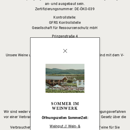
an- und ausgebaut sein.
Zertifizierungsnummer: DE-ÖKO-039
Kontrollstelle:
GFRS Kontrollstelle
Gesellschaft für Ressourcenschutz mbH
Prinzenstraße 4
37073 Göttingen
Veganlizensierung:
Unsere Weine und Brände werden vegan hergestellt und sind mit dem V-
Label durch den ProVeg
Deutschland e.V. lizenziert.
Kontrollstelle:
GFRS Kontrollstelle
Gesellschaft für Ressourcenschutz mbH
Prinzenstraße 4
37073 Göttingen
SOMMER IM
Online-Streitbeilegung
WEINWERK
Wir sind weder verpflichtet noch bereit an einem Streitbeilegungsverfahren
vor einer Verbraucherschlichtungsstelle teilzunehmen. Das Gesetz über die
Öffnungszeiten
SommerZeit:
alternative Streitbeilegung in
Weingut // Wein- &
Verbrauchersachen sieht vor, dass wir Sie trotzdem auf eine für Sie