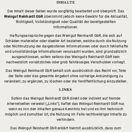
INHALTE
Der Inhalt dieser Seiten wurde sorgfältig bearbeitet und überprüft. Das
Weingut Reinhardt GbR
übernimmt jedoch keine Gewähr für die Aktualität,
Richtigkeit, Vollständigkeit oder Qualität der bereitgestellten
Informationen.
Haftungsansprüche gegen das Weingut Reinhardt GbR, die sich auf
Schäden materieller oder ideeller Art beziehen, welche durch die Nutzung
oder Nichtnutzung der dargebotenen Informationen oder durch fehlerhafte
und unvollständige Informationen verursacht wurden, sind grundsätzlich
ausgeschlossen, sofern seitens des Weinguts Reinhardt GbR kein
nachweislich vorsätzliches oder grob fahrlässiges Verschulden vorliegt.
Das Weingut Reinhardt GbR behält sich ausdrücklich das Recht vor, Teile
der Seite oder das gesamte Angebot ohne vorherige Ankündigung zu
verändern, zu ergänzen, zu löschen oder die Veröffentlichung einzustellen.
LINKS
Sofern das Weingut Reinhardt GbR direkt oder indirekt auf fremde
Internetseiten verweist („Links“), haftet das Weingut Reinhardt GbR nur,
wenn es von den Inhalten genaue Kenntnis hat und es ihm technisch
möglich und zumutbar ist, die Nutzung im Falle rechtswidriger Inhalte zu
verhindern.
Das Weingut Reinhardt GbR erklärt hiermit ausdrücklich, dass zum