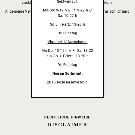
Sektverkauf:
zuständige Verbraucherschlichtungsstelle hinweisen:
Mo-Do: 9-19 h // Fr: 9-22 h //
Allgemeine Verbraucher-Schlichtungsstelle des Zentrums für Schlichtung
Sa: 10-22 h
e. V.
So u. Feiert.: 13-20 h
Straßburger Straße 8
77694 Kehl
Di: Ruhetag
Web:
www.verbraucher-schlichter.de
Vinothek // Ausschank:
Mo-Do: 13-19 h // Fr-Sa: 13-22
h // So u. Feiert.: 13-20 h
Di: Ruhetag
KONZEPTION
Neu im Sortiment:
coding operated by
dieneuedbm.co
2016 Rosé Reserve brut
RECHTLICHE HINWEISE
DISCLAIMER