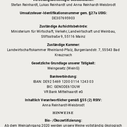
Stefan Reinhardt, Lukas Reinhardt und Anna Reinhardt-Weisbrodt
Umsatzsteuer-Identifikationsnummer gem. §27a UStG:
DE307695903
Zuständige Aufsichtsbehörde:
Ministerium für Wirtschaft, Verkehr, Landwirtschaft und Weinbau,
Stiftsstraße 9, 55116 Mainz
Zuständige Kammer:
Landwirtschaftskammer Rheinland-Pfalz, Burgenlandstr. 7, 55543 Bad
Kreuznach
Gesetzliche Grundlage unserer Tätigkeit:
Weingesetz (WeinG)
Bankverbindung:
IBAN: DE92 5469 1200 0114 1243 03
BIC: GENODE61DUW
VR Bank Mittelhaardt eG
Inhaltlich Verantwortlicher gemäß §55 (2) RStV:
Anna Reinhardt-Weisbrodt
HINWEISE
Bio- /Ökozertifizierung:
Ab dem Weinjahrgang 2020 werden unsere Weine vollständig ökologisch