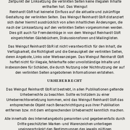
Zeitpunkt der Linksetzung die verlinkten Seiten keine illegalen Inhalte
enthalten hat. Das Weingut
Reinhardt GbR hat keinerlei Einfluss auf die aktuelle und zukünftige
Gestaltung der verlinkten Seiten. Das Weingut Reinhardt GbR distanziert
sich daher hiermit ausdrücklich von allen inhaltlichen Änderungen, die
nach der Linkssetzung auf den verlinkten Seiten vorgenommen werden.
Dies gilt auch für Fremdeinträge in von dem Weingut Reinhardt GbR
eingerichteten Gästebüchern, Diskussionsforen und Mailinglisten.
Das Weingut Reinhardt GbR ist nicht verantwortlich für den Inhalt, die
Verfügbarkeit, die Richtigkeit und die Genauigkeit der verlinkten Seiten,
deren Angebote, Links oder Werbeanzeigen. Das Weingut Reinhardt GbR
haftet nicht für illegale, fehlerhafte oder unvollständige Inhalte und
insbesondere für Schäden, die durch Nutzung oder Nichtnutzung der auf
den verlinkten Seiten angebotenen Informationen entstehen.
URHEBERRECHT
Das Weingut Reinhardt GbR ist bestrebt, in allen Publikationen geltende
Urheberrechte zu beachten. Sollte es trotzdem zu einer
Urheberrechtsverletzung kommen, wird das Weingut Reinhardt GbR das
entsprechende Objekt nach Benachrichtigung aus ihrer Publikation
entfernen bzw. mit dem entsprechenden Urheberrecht kenntlich machen.
Alle innerhalb des Internetangebots genannten und gegebenenfalls durch
Dritte geschützten Marken- und Warenzeichen unterliegen
uneingeschränkt den Bestimmungen des jeweils gültigen