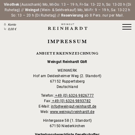
Vinothek
(Ausschank) Mo, Mi-Do: 13 – 19 h, Fr-Sa: 13- 22 h, So: 13-20 h (Di
Ruhetag) //
Weingut
(Wein- & Sektverkauf) Mo, Mi-Fr: 9 – 19 h, Sa: 13-22 h
So: 13 – 20 h (Di Ruhetag) //
Reservierung
ab 8 Pers. nur per Mail.
Konto
0,00 €
IMPRESSUM
ANBIETERKENNZEICHNUNG
Weingut Reinhardt GbR
WEINWERK
Hof am Deidesheimer Weg (2. Standort)
67152 Ruppertsberg
Deutschland
Telefon:
+49 (0) 6326 9826777
Fax:
+49 (0) 6326 9893782
E-Mail:
info@weingut-reinhardt.de
Web:
www.weingut-reinhardt.de
Hintergasse 58 (1. Standort)
67150 Niederkirchen
Vertretungsberechtigte Gesellschafter: