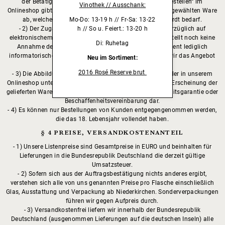
der Betätigung der Schaltfläche „zahlungspflichtig bestellen“ im
Vinothek // Ausschank:
Onlineshop gibt der Kunde ein Angebot zum Kauf der ausgewählten Ware
Mo-Do: 13-19 h // Fr-Sa: 13-22
ab, welches der Annahme durch das Weingut Reinhardt bedarf.
h // So u. Feiert.: 13-20 h
2) Der Zugang der Bestellung wird dem Kunden unverzüglich auf
elektronischem Weg bestätigt. Diese Bestellbestätigung stellt noch keine
Di: Ruhetag
Annahme des Angebotes dar. Die Bestellbestätigung dient lediglich
informatorischen Zwecken und zeigt dem Kunden, dass wir das Angebot
Neu im Sortiment:
des Kunden erhalten haben.
2016 Rosé Reserve brut
3) Die Abbildung der Waren in unserer Preisliste und/oder in unserem
Onlineshop unter www.weingut-reinhardt.de kann von der Erscheinung der
gelieferten Waren abweichen und stellt keine Beschaffenheitsgarantie oder
Beschaffenheitsvereinbarung dar.
4) Es können nur Bestellungen von Kunden entgegengenommen werden,
die das 18. Lebensjahr vollendet haben.
§ 4 PREISE, VERSANDKOSTENANTEIL
1) Unsere Listenpreise sind Gesamtpreise in EURO und beinhalten für
Lieferungen in die Bundesrepublik Deutschland die derzeit gültige
Umsatzsteuer.
2) Sofern sich aus der Auftragsbestätigung nichts anderes ergibt,
verstehen sich alle von uns genannten Preise pro Flasche einschließlich
Glas, Ausstattung und Verpackung ab Niederkirchen. Sonderverpackungen
führen wir gegen Aufpreis durch.
3) Versandkostenfrei liefern wir innerhalb der Bundesrepublik
Deutschland (ausgenommen Lieferungen auf die deutschen Inseln) alle