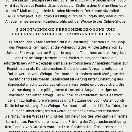
für die Zukunft anzupassen und zu ändern. Auf Änderungen in den AGB
wird das Weingut Reinhardt an geeigneter Stelle in dem Online-Shop oder
durch E-Mail an registrierte Kunden hinweisen. Der Kunde akzeptiert die
AGB in der jeweils gültigen Fassung durch sein Log-In und/oder durch
Anlegen eines eigenen Kundenprofils auf der Webseite des Online-Shops.
§ 2 NOTWENDIGE PERSONENBEZOGENE UND
TECHNISCHE VORAUSSETZUNGEN DES NUTZERS
1) Persönliche Voraussetzung für die Bestellung über den Online-Shop
des Weinguts Reinhardt ist die Vollendung des Mindestalters von 18
Jahren. Ein Anspruch auf Registrierung und Teilnahme an dem Angebot
des Online-Shops besteht nicht. Weiter muss jeder Kunde die
erforderlichen Anmeldedaten gemäß elektronischem Anmeldeformular zur
Registrierung als Kunde angeben. Die bei diesem Vorgang mitgeteilten
Daten werden vom Weingut Reinhardt elektronisch nach Maßgabe der
nachfolgend abrufbaren Datenschutzerklärung unter Einhaltung des
Bundesdatenschutzgesetzes erhoben, verarbeitet und gespeichert. Die
Anmeldung ist nur gültig, wenn diese unter Angabe richtiger und
vollständiger Daten erfolgt. Der Kunde ist verpflichtet, sein Passwort
geheim zu halten. Die Weitergabe und Nutzung der Login-Daten durch
Dritte ist unzulässig. Das Weingut Reinhardt haftet nicht für Schäden, die
aus der unberechtigten Verwendung seines Passworts entstehen.
Die Nutzung der Webseiten und des Online-Shops des Weingut Reinhardts
kann für das Funktionieren sowie die Prüfung der Zugangsberechtigung
den Einsatz von Cookies voraussetzen. Cookies sind Textdateien, die das