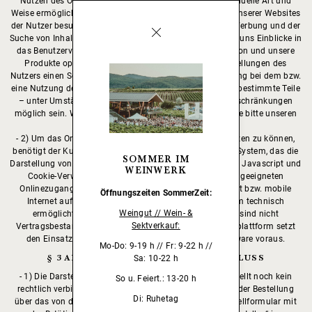
Nutzen des Online-Shops auf personalisierte und individuelle Art und
Weise ermöglichen. Cookies sagen uns, welche Bereiche unserer Websites
der Nutzer besucht hat, helfen uns, die Wirksamkeit von Werbung und der
Suche von Inhalten im Online-Shop zu messen, und geben uns Einblicke in
das Benutzerverhalten, so dass wir unsere Kommunikation und unsere
Produkte optimieren können. Sofern die Browser-Einstellungen des
Nutzers einen Solchen nicht zulassen, kann eine Anmeldung bei dem bzw.
eine Nutzung des Online-Shops – ganz oder in Bezug auf bestimmte Teile
– unter Umständen nicht oder nur mit wesentlichen Einschränkungen
möglich sein. Weitere Hinweise zu Cookies entnehmen Sie bitte unseren
Datenschutzbestimmungen.
2) Um das Online-Angebot des Weinguts Reinhardt nutzen zu können,
benötigt der Kunde bestimmte Systemvoraussetzungen: System, das die
SOMMER IM
Darstellung von standardkonformen HTML-5 Websites mit Javascript und
WEINWERK
Cookie-Verwendung ermöglicht; und muss über einen geeigneten
Onlinezugang verfügen, der den Zugriff über das Internet bzw. mobile
Öffnungszeiten
SommerZeit:
Internet auf das Angebot der Versandhandelsplattform technisch
Weingut // Wein- &
ermöglicht. Daraus entstehende Verbindungskosten sind nicht
Sektverkauf:
Vertragsbestandteil. Die Benutzung der Versandhandelsplattform setzt
den Einsatz geeigneter Computer Hardware und Software voraus.
Mo-Do: 9-19 h // Fr: 9-22 h //
§ 3 ANGEBOT UND VERTRAGSABSCHLUSS
Sa: 10-22 h
1) Die Darstellung der Artikel in unserem Onlineshop stellt noch kein
So u. Feiert.: 13-20 h
rechtlich verbindliches Angebot an den Kunden dar. Mit der Bestellung
Di: Ruhetag
über das von dem Weingut Reinhardt bereitgestellte Bestellformular mit