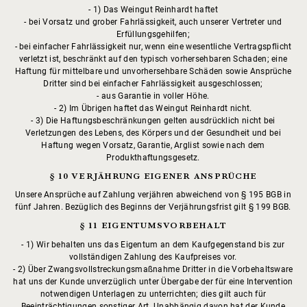
1) Das Weingut Reinhardt haftet
bei Vorsatz und grober Fahrlässigkeit, auch unserer Vertreter und
Erfüllungsgehilfen;
bei einfacher Fahrlässigkeit nur, wenn eine wesentliche Vertragspflicht
verletzt ist, beschränkt auf den typisch vorhersehbaren Schaden; eine
Haftung für mittelbare und unvorhersehbare Schäden sowie Ansprüche
Dritter sind bei einfacher Fahrlässigkeit ausgeschlossen;
aus Garantie in voller Höhe.
2) Im Übrigen haftet das Weingut Reinhardt nicht.
3) Die Haftungsbeschränkungen gelten ausdrücklich nicht bei
Verletzungen des Lebens, des Körpers und der Gesundheit und bei
Haftung wegen Vorsatz, Garantie, Arglist sowie nach dem
Produkthaftungsgesetz.
§ 10 VERJÄHRUNG EIGENER ANSPRÜCHE
Unsere Ansprüche auf Zahlung verjähren abweichend von § 195 BGB in
fünf Jahren. Bezüglich des Beginns der Verjährungsfrist gilt § 199 BGB.
§ 11 EIGENTUMSVORBEHALT
1) Wir behalten uns das Eigentum an dem Kaufgegenstand bis zur
vollständigen Zahlung des Kaufpreises vor.
2) Über Zwangsvollstreckungsmaßnahme Dritter in die Vorbehaltsware
hat uns der Kunde unverzüglich unter Übergabe der für eine Intervention
notwendigen Unterlagen zu unterrichten; dies gilt auch für
Beeinträchtigungen sonstiger Art. Unabhängig davon hat der Kunde