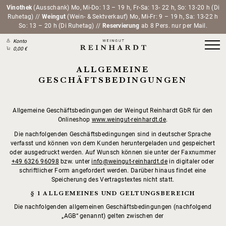
Vinothek
(Ausschank) Mo, Mi-Do: 13 – 19 h, Fr-Sa: 13- 22 h, So: 13-20 h (Di
Ruhetag) //
Weingut
(Wein- & Sektverkauf) Mo, Mi-Fr: 9 – 19 h, Sa: 13-22 h
So: 13 – 20 h (Di Ruhetag) //
Reservierung
ab 8 Pers. nur per Mail.
Konto
0,00 €
ALLGEMEINE
GESCHÄFTSBEDINGUNGEN
Allgemeine Geschäftsbedingungen der Weingut Reinhardt GbR für den
Onlineshop
www.weingut-reinhardt.de
.
Die nachfolgenden Geschäftsbedingungen sind in deutscher Sprache
verfasst und können von dem Kunden heruntergeladen und gespeichert
oder ausgedruckt werden. Auf Wunsch können sie unter der Faxnummer
+49 6326 96098
bzw. unter
info@weingut-reinhardt.de
in digitaler oder
schriftlicher Form angefordert werden. Darüber hinaus findet eine
Speicherung des Vertragstextes nicht statt.
§ 1 ALLGEMEINES UND GELTUNGSBEREICH
Die nachfolgenden allgemeinen Geschäftsbedingungen (nachfolgend
„AGB“ genannt) gelten zwischen der