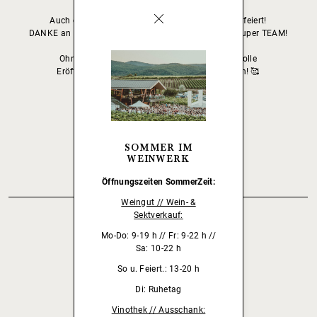
Auch dieses Jahr haben wir wieder ordentlich gefeiert!
DANKE an alle die da waren und natürlich an unser super TEAM!
Ihr seid die Besten!
Ohne EUCH wäre dieses überwältigende und tolle
Eröffnungswochenende nicht möglich gewesen! 🥰
DANKESCHÖN
ZURÜCK
SOMMER IM
WEINWERK
Öffnungszeiten
SommerZeit:
Weingut // Wein- &
Sektverkauf:
Mo-Do: 9-19 h // Fr: 9-22 h //
Sa: 10-22 h
Unser Weingut wird empfohlen von:
So u. Feiert.: 13-20 h
Di: Ruhetag
Vinothek // Ausschank: