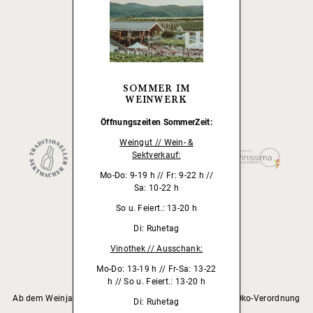
Unser Weingut wird empfohlen von:
SOMMER IM
WEINWERK
Öffnungszeiten
SommerZeit:
Mitgliedschaft/lizensiert durch:
Weingut // Wein- &
Sektverkauf:
Mo-Do: 9-19 h // Fr: 9-22 h //
Sa: 10-22 h
So u. Feiert.: 13-20 h
Di: Ruhetag
Vinothek // Ausschank:
Mo-Do: 13-19 h // Fr-Sa: 13-22
h // So u. Feiert.: 13-20 h
Ab dem Weinjahrgang 2020 sind unsere Weine nach EU-Öko-Verordnung
Di: Ruhetag
als biologische Weine zertifiziert.