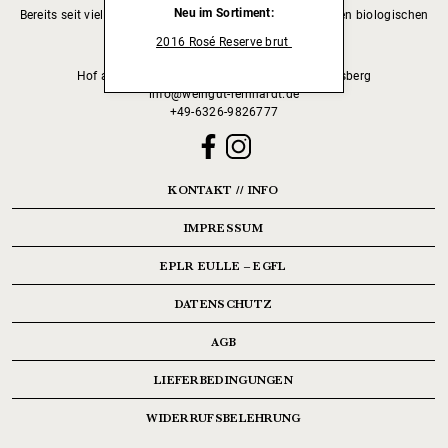
Neu im Sortiment:
Bereits seit vielen Jahren arbeiten wir vollständig nach den biologischen
Richtlinien.
2016 Rosé Reserve brut
Hof am Deidesheimer Weg | D - 67152 Ruppertsberg
info@weingut-reinhardt.de
+49-6326-9826777
KONTAKT // INFO
IMPRESSUM
EPLR EULLE – EGFL
DATENSCHUTZ
AGB
LIEFERBEDINGUNGEN
WIDERRUFSBELEHRUNG