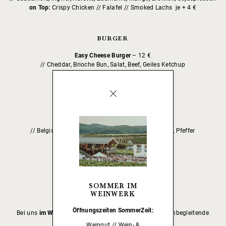
on Top:
Crispy Chicken // Falafel // Smoked Lachs je + 4 €
BURGER
Easy Cheese Burger
– 12 €
// Cheddar, Brioche Bun, Salat, Beef, Geiles Ketchup
DOUBLE:
+ 4 €
FRITTEN DELUXE
Trüffel Deluxe
– 9 €
// Belgische Fritten mit Käse, Trüffelcreme, Peterle, Pfeffer
Natur mit Meersalz
– 6 €
// Salz, Ketchup / Mayo
SOMMER IM
WEINWERK
Öffnungszeiten
SommerZeit:
Bei uns
im WEINWERK
gibt es
an den Theken
noch weinbegleitende
Kleinigkeiten.
Weingut // Wein- &