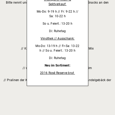
Bitte nennt uns eure
Tischummer
– wir bringen euch die Snacks an den
Sektverkauf:
Tisch.
Mo-Do: 9-19 h // Fr: 9-22 h //
KNABBEREIEN
Sa: 10-22 h
So u. Feiert.: 13-20 h
Brezel
– 2,50 €
Di: Ruhetag
Käsewürfel
– 4,50 €
// mit Salzgebäck
Vinothek // Ausschank:
Oliven
– 4,50 €
Mo-Do: 13-19 h // Fr-Sa: 13-22
// Kräuer- & Knoblaucholiven im mediterranen Mix
h // So u. Feiert.: 13-20 h
Nüsse
– 2,50 €
Di: Ruhetag
Knuspriges Mandelgebäck
– 3,00 €
Neu im Sortiment:
// der Eismanufaktur Fontanella aus Mannheim
2016 Rosé Reserve brut
Süße Variation
– 5,50 €
// Pralinen der Konditorei Centner aus Maikammer und Mandelgebäck der
Eismanufaktur Fontanella aus Mannheim