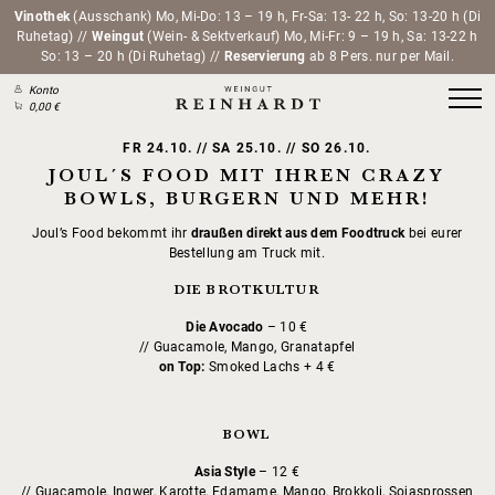
Vinothek
(Ausschank) Mo, Mi-Do: 13 – 19 h, Fr-Sa: 13- 22 h, So: 13-20 h (Di
Ruhetag) //
Weingut
(Wein- & Sektverkauf) Mo, Mi-Fr: 9 – 19 h, Sa: 13-22 h
So: 13 – 20 h (Di Ruhetag) //
Reservierung
ab 8 Pers. nur per Mail.
Konto
0,00 €
FR 24.10. // SA 25.10. // SO 26.10.
JOUL´S FOOD MIT IHREN CRAZY
BOWLS, BURGERN UND MEHR!
Joul’s Food bekommt ihr
draußen direkt aus dem Foodtruck
bei eurer
Bestellung am Truck mit.
DIE BROTKULTUR
Die Avocado
– 10 €
// Guacamole, Mango, Granatapfel
on Top:
Smoked Lachs + 4 €
BOWL
Asia Style
– 12 €
// Guacamole, Ingwer, Karotte, Edamame, Mango, Brokkoli, Sojasprossen