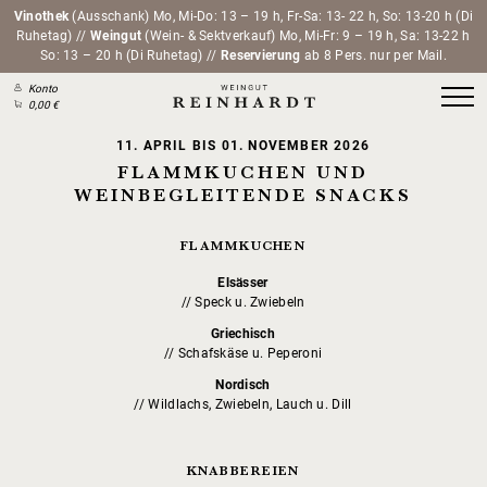
Vinothek
(Ausschank) Mo, Mi-Do: 13 – 19 h, Fr-Sa: 13- 22 h, So: 13-20 h (Di
Ruhetag) //
Weingut
(Wein- & Sektverkauf) Mo, Mi-Fr: 9 – 19 h, Sa: 13-22 h
So: 13 – 20 h (Di Ruhetag) //
Reservierung
ab 8 Pers. nur per Mail.
Konto
0,00 €
11. APRIL BIS 01. NOVEMBER 2026
FLAMMKUCHEN UND
WEINBEGLEITENDE SNACKS
FLAMMKUCHEN
Elsässer
// Speck u. Zwiebeln
Griechisch
// Schafskäse u. Peperoni
Nordisch
// Wildlachs, Zwiebeln, Lauch u. Dill
KNABBEREIEN