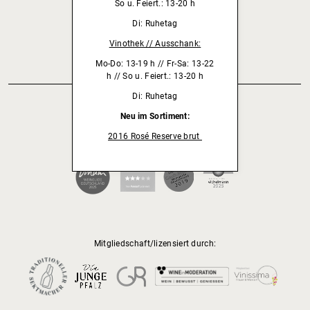
ZURÜCK
So u. Feiert.: 13-20 h
Di: Ruhetag
Vinothek // Ausschank:
Mo-Do: 13-19 h // Fr-Sa: 13-22
h // So u. Feiert.: 13-20 h
Di: Ruhetag
Neu im Sortiment:
2016 Rosé Reserve brut
Unser Weingut wird empfohlen von:
Mitgliedschaft/lizensiert durch: