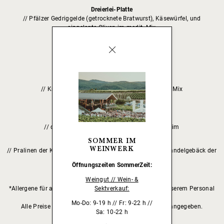
Dreierlei-Platte
// Pfälzer Gedriggelde (getrocknete Bratwurst), Käsewürfel, und
eingelegte Oliven im medit. Mix
Brezel
Käsewürfel
// mit Salzgebäck
Oliven
// Kräuer- & Knoblaucholiven im mediterranen Mix
Nüsse
Knuspriges Mandelgebäck
// der Eismanufaktur Fontanella aus Mannheim
SOMMER IM
Süße Variation
WEINWERK
// Pralinen der Konditorei Centner aus Maikammer und Mandelgebäck der
Eismanufaktur Fontanella aus Mannheim
Öffnungszeiten
SommerZeit:
Weingut // Wein- &
*Allergene für alle unsere Speisen können jederzeit bei unserem Personal
Sektverkauf:
eingesehen werden.
Mo-Do: 9-19 h // Fr: 9-22 h //
Alle Preise sind in Euro inkl. gesetzl. Mehrwertsteuer angegeben.
Sa: 10-22 h