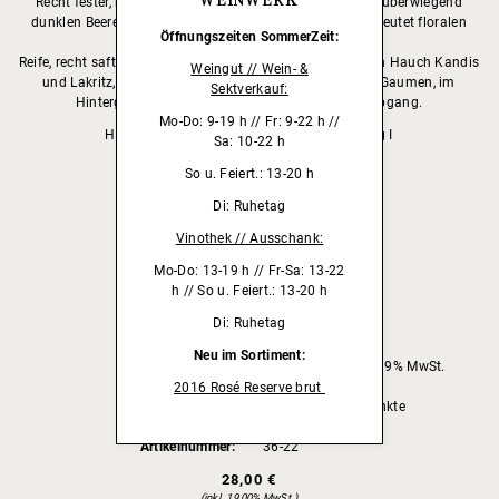
WEINWERK
Recht fester, herber und kühler Duft nach Kirschen und überwiegend
dunklen Beeren mit erdigen, leicht kräutrigen und angedeutet floralen
Öffnungszeiten
SommerZeit:
Tönen.
Reife, recht saftige Frucht, etwas pfeffrig und kräuterig, ein Hauch Kandis
Weingut // Wein- &
und Lakritz, feines Tannin, ein Hauch Schokolade am Gaumen, im
Sektverkauf:
Hintergrund auch salzige Nuancen, sehr guter Abgang.
Mo-Do: 9-19 h // Fr: 9-22 h //
Handgelesen und selektiert I Maischegärung I
Sa: 10-22 h
20 Monate im Barrique
So u. Feiert.: 13-20 h
EXPERTISE ANSEHEN
Di: Ruhetag
Vinothek // Ausschank:
Jahrgang
2022
Farbe
Rotwein
Mo-Do: 13-19 h // Fr-Sa: 13-22
Alkoholgehalt
13,5 % vol.
h // So u. Feiert.: 13-20 h
Restzucker
0,1 g/l
Di: Ruhetag
Inhalt
750 ml
Säure
5,8 g/l
Neu im Sortiment:
Literpreis
37,33 €/Liter inkl. 19% MwSt.
Allergene
enthält Sulfite
2016 Rosé Reserve brut
Auszeichnungen
Eichelmann 89 Punkte
vinum 90 Punkte
Artikelnummer
36-22
28,00 €
inkl. 19,00% MwSt.