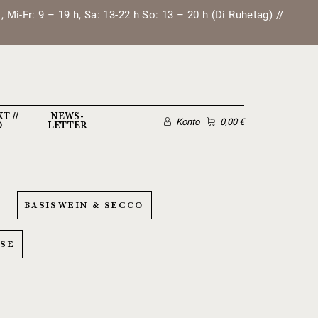
Mi-Fr: 9 – 19 h, Sa: 13-22 h So: 13 – 20 h (Di Ruhetag) //
T //
NEWS­
Konto
0,00 €
O
LETTER
BASISWEIN & SECCO
SSE