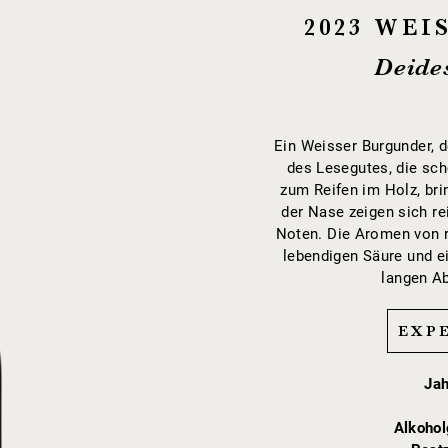
2023 WE
Deides
Ein Weisser Burgunder, d
des Lesegutes, die sch
zum Reifen im Holz, bri
der Nase zeigen sich re
Noten. Die Aromen von re
lebendigen Säure und e
langen A
EXP
Ja
Alkohol