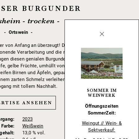
ISSER BURGUNDER
heim - trocken -
Ortswein
er von Anfang an überzeugt! Die Selektion
onende Verarbeitung und die nötige Zeit
ngen diesen genialen Burgunder hervor. In
ife, gelbe Früchte, umhüllt von mandligen
ifen Birnen und Äpfeln, gepaart mit einer
inem zarten Schmelz verleihen ihm einen
bgang mit tollem Nachhalt.
SOMMER IM
WEINWERK
ERTISE ANSEHEN
Öffnungszeiten
SommerZeit:
hrgang
2023
Weingut // Wein- &
Farbe
Weißwein
Sektverkauf:
gehalt
13,0 % vol.