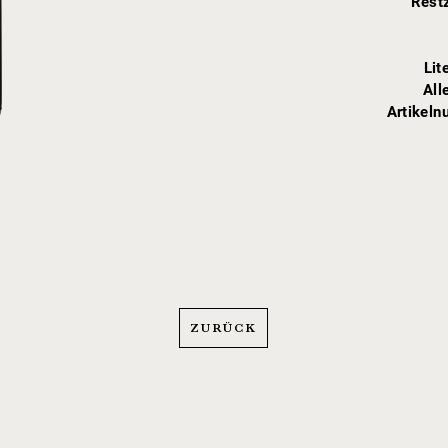
Rest
Lit
All
Artikel
ZURÜCK