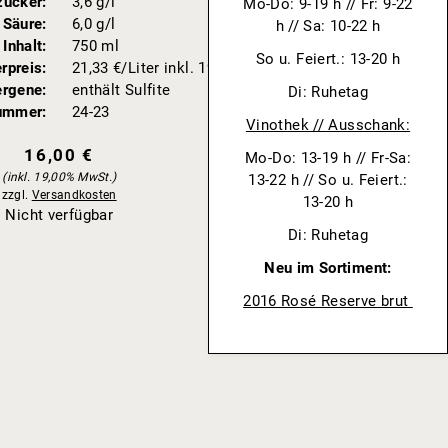
zucker
3,6 g/l
Mo-Do: 9-19 h // Fr: 9-22
Säure
6,0 g/l
h // Sa: 10-22 h
Inhalt
750 ml
So u. Feiert.: 13-20 h
erpreis
21,33 €/Liter inkl. 19% MwSt.
ergene
enthält Sulfite
Di: Ruhetag
nummer
24-23
Vinothek // Ausschank:
16,00 €
Mo-Do: 13-19 h // Fr-Sa:
inkl. 19,00% MwSt.
13-22 h // So u. Feiert.:
zzgl.
Versandkosten
13-20 h
Nicht verfügbar
Di: Ruhetag
Neu im Sortiment:
2016 Rosé Reserve brut