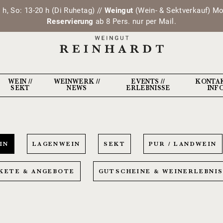
 h, So: 13-20 h (Di Ruhetag) //
Weingut
(Wein- & Sektverkauf) Mo, 
Reservierung
ab 8 Pers. nur per Mail.
WEIN //
WEINWERK //
EVENTS //
KONTAK
SEKT
NEWS
ERLEBNISSE
INF
IN
LAGENWEIN
SEKT
PUR / LANDWEIN
KETE & ANGEBOTE
GUTSCHEINE & WEINERLEBNI