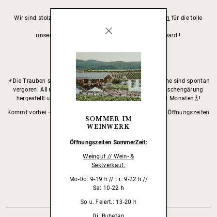
Wir sind stolz 🤩 und bedanken uns bei
@vinummagazin
für die tolle
Bewertung
unserer eingereichten Sekte beim
#vinumsektaward
!
Riesling – brut
// 93 Punkte
Blanc et Noir – brut nature
// 93 Punkte
Rosé Prestige – brut nature
// 91 Punkte
📌Die Trauben sind handgelesen & selektiert, die Grundweine sind spontan
vergoren. All unsere Sekte werden nach traditioneller Flaschengärung
hergestellt und haben ein Hefelager von mindestens 38 Monaten 🍾!
Kommt vorbei – unsere Sekte können jederzeit zu unseren Öffnungszeiten
SOMMER IM
im WEINWERK verkostet werden 😊!
WEINWERK
Öffnungszeiten
SommerZeit:
ZURÜCK
Weingut // Wein- &
Sektverkauf:
Mo-Do: 9-19 h // Fr: 9-22 h //
Sa: 10-22 h
So u. Feiert.: 13-20 h
Di: Ruhetag