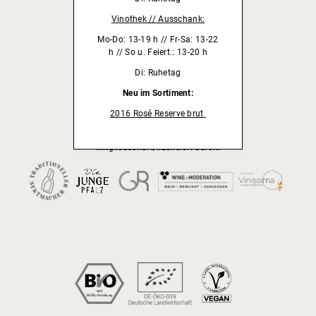
Vinothek // Ausschank:
Mo-Do: 13-19 h // Fr-Sa: 13-22
Unser Weingut wird empfohlen von:
h // So u. Feiert.: 13-20 h
Di: Ruhetag
Neu im Sortiment:
2016 Rosé Reserve brut
Mitgliedschaft/lizensiert durch: