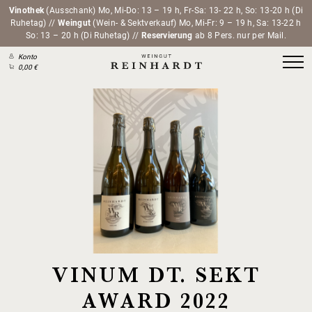
Vinothek
(Ausschank) Mo, Mi-Do: 13 – 19 h, Fr-Sa: 13- 22 h, So: 13-20 h (Di
Ruhetag) //
Weingut
(Wein- & Sektverkauf) Mo, Mi-Fr: 9 – 19 h, Sa: 13-22 h
So: 13 – 20 h (Di Ruhetag) //
Reservierung
ab 8 Pers. nur per Mail.
Konto
0,00 €
VINUM DT. SEKT
AWARD 2022